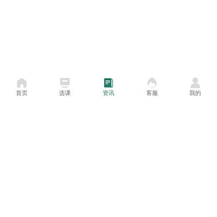
(十四)截止2022年12月31日未能提供招聘岗位所要求
的有效毕业证书、学位证书的(国外学历也须在上述规定时
间内取得毕业证书及相应认证书);
(十五)截止2022年11月13日在读的非2022届毕业生;
(十六)自接到考核通知之日起15日内，未能提供有效
首页
选课
资讯
客服
我的
个人档案且无正当理由的;
(十七)在职人员，在近3年年度考核中有基本称职(基
本合格)、不称职(不合格)的、不定等次(见习期、试用期除
外)的;
(十八)黔东南州人事考试不良诚信记录人员;
(十九)不符合招聘岗位所要求的相关资格条件的;