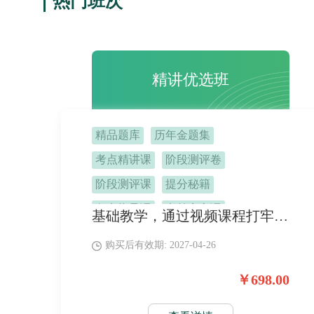
热门班次
精讲优选班
精品题库
历年金题集
考点精讲课
阶段测评卷
阶段测评课
提分秘籍
备考指导课
考前定心课
基础教学，通过视频课程打牢基础，配合题库巩固知识点。特色分科强化，如虎添翼。
机考技巧课
班主任督学
购买后有效期: 2027-04-26
￥698.00