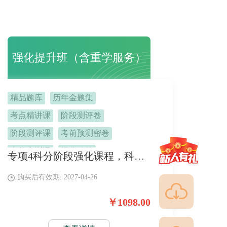
强化提升班（含重学服务）
精品题库
历年金题集
考点精讲课
阶段测评卷
阶段测评课
考前预测密卷
考前密训课
提分秘籍
专项4科分阶段强化课程，科科匹配专项习题，课练结合。 搭配考前特训课、终极提分密卷，稳定提分，一次通关。
备考指导课
考前定心课
购买后有效期: 2027-04-26
机考技巧课
班主任督学
￥1098.00
不过重学