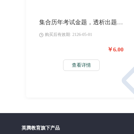
集合历年考试金题，透析出题规律，聚焦考试方向，掌握考纲常考知识点及解题技巧，试题涵盖解析率高。
购买后有效期: 2126-05-01
￥6.00
查看详情
英腾教育旗下产品