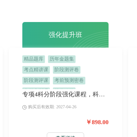
强化提升班
精品题库
历年金题集
考点精讲课
阶段测评卷
阶段测评课
考前预测密卷
考前密训课
提分秘籍
专项4科分阶段强化课程，科科匹配专项习题，课练结合。 搭配考前特训课、终极提分密卷，稳定提分，一次通关。
备考指导课
考前定心课
购买后有效期: 2027-04-26
机考技巧课
班主任督学
￥898.00